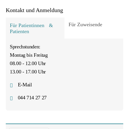
Kontakt und Anmeldung
Für Zuweisende
Für Patientinnen &
Patienten
Sprechstunden:
Ich bin Zuweisende/Zuweisender und möchte eine
Montag bis Freitag
Patientin/einen Patienten anmelden.
08.00 - 12.00 Uhr
E-Mail
13.00 - 17.00 Uhr
044 714 37 09
E-Mail
044 714 27 27