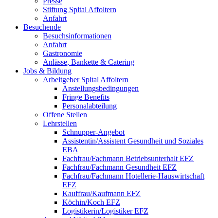
Presse
Stiftung Spital Affoltern
Anfahrt
Besuchende
Besuchsinformationen
Anfahrt
Gastronomie
Anlässe, Bankette & Catering
Jobs & Bildung
Arbeitgeber Spital Affoltern
Anstellungsbedingungen
Fringe Benefits
Personalabteilung
Offene Stellen
Lehrstellen
Schnupper-Angebot
Assistentin/Assistent Gesundheit und Soziales
EBA
Fachfrau/Fachmann Betriebsunterhalt EFZ
Fachfrau/Fachmann Gesundheit EFZ
Fachfrau/Fachmann Hotellerie-Hauswirtschaft
EFZ
Kauffrau/Kaufmann EFZ
Köchin/Koch EFZ
Logistikerin/Logistiker EFZ