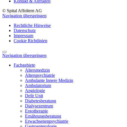
Kontakt & Anfragen
© Spital Affoltern AG
Navigation überspringen
Rechtliche Hinweise
Datenschutz
Impressum
Cookie Richtlinien
Navigation überspringen
Fachgebiete
Altersmedizin
Alterspsychiatrie
Ambulante Innere Medizin
Ambulatorium
Angiologie
Delir Unit
Diabetesberatung
Dialysezentrum
Ergotherapie
Ernährungsberatung
Erwachsenenpsychiatrie
Gastroenterologie