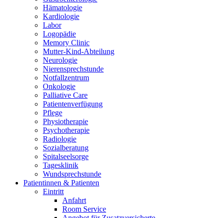
Hämatologie
Kardiologie
Labor
Logopädie
Memory Clinic
Mutter-Kind-Abteilung
Neurologie
Nierensprechstunde
Notfallzentrum
Onkologie
Palliative Care
Patientenverfügung
Pflege
Physiotherapie
Psychotherapie
Radiologie
Sozialberatung
Spitalseelsorge
Tagesklinik
Wundsprechstunde
Patientinnen & Patienten
Eintritt
Anfahrt
Room Service
Angebot für Zusatzversicherte