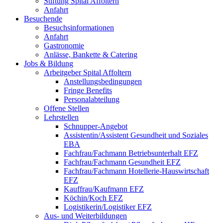
Stiftung Spital Affoltern
Anfahrt
Besuchende
Besuchsinformationen
Anfahrt
Gastronomie
Anlässe, Bankette & Catering
Jobs & Bildung
Arbeitgeber Spital Affoltern
Anstellungsbedingungen
Fringe Benefits
Personalabteilung
Offene Stellen
Lehrstellen
Schnupper-Angebot
Assistentin/Assistent Gesundheit und Soziales
EBA
Fachfrau/Fachmann Betriebsunterhalt EFZ
Fachfrau/Fachmann Gesundheit EFZ
Fachfrau/Fachmann Hotellerie-Hauswirtschaft
EFZ
Kauffrau/Kaufmann EFZ
Köchin/Koch EFZ
Logistikerin/Logistiker EFZ
Aus- und Weiterbildungen