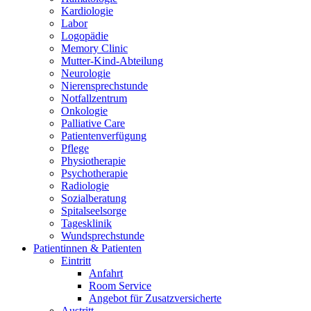
Kardiologie
Labor
Logopädie
Memory Clinic
Mutter-Kind-Abteilung
Neurologie
Nierensprechstunde
Notfallzentrum
Onkologie
Palliative Care
Patientenverfügung
Pflege
Physiotherapie
Psychotherapie
Radiologie
Sozialberatung
Spitalseelsorge
Tagesklinik
Wundsprechstunde
Patientinnen & Patienten
Eintritt
Anfahrt
Room Service
Angebot für Zusatzversicherte
Austritt