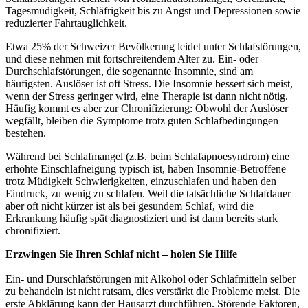
Tagesmüdigkeit, Schläfrigkeit bis zu Angst und Depressionen sowie
reduzierter Fahrtauglichkeit.
Etwa 25% der Schweizer Bevölkerung leidet unter Schlafstörungen,
und diese nehmen mit fortschreitendem Alter zu. Ein- oder
Durchschlafstörungen, die sogenannte Insomnie, sind am
häufigsten. Auslöser ist oft Stress. Die Insomnie bessert sich meist,
wenn der Stress geringer wird, eine Therapie ist dann nicht nötig.
Häufig kommt es aber zur Chronifizierung: Obwohl der Auslöser
wegfällt, bleiben die Symptome trotz guten Schlafbedingungen
bestehen.
Während bei Schlafmangel (z.B. beim Schlafapnoesyndrom) eine
erhöhte Einschlafneigung typisch ist, haben Insomnie-Betroffene
trotz Müdigkeit Schwierigkeiten, einzuschlafen und haben den
Eindruck, zu wenig zu schlafen. Weil die tatsächliche Schlafdauer
aber oft nicht kürzer ist als bei gesundem Schlaf, wird die
Erkrankung häufig spät diagnostiziert und ist dann bereits stark
chronifiziert.
Erzwingen Sie Ihren Schlaf nicht – holen Sie Hilfe
Ein- und Durschlafstörungen mit Alkohol oder Schlafmitteln selber
zu behandeln ist nicht ratsam, dies verstärkt die Probleme meist. Die
erste Abklärung kann der Hausarzt durchführen. Störende Faktoren,