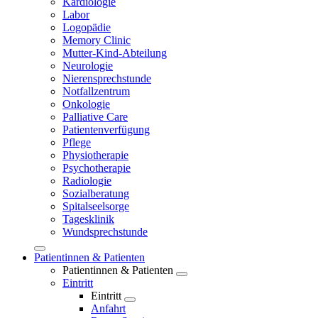
Kardiologie
Labor
Logopädie
Memory Clinic
Mutter-Kind-Abteilung
Neurologie
Nierensprechstunde
Notfallzentrum
Onkologie
Palliative Care
Patientenverfügung
Pflege
Physiotherapie
Psychotherapie
Radiologie
Sozialberatung
Spitalseelsorge
Tagesklinik
Wundsprechstunde
Patientinnen & Patienten
Patientinnen & Patienten
Eintritt
Eintritt
Anfahrt