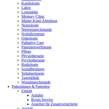
Kardiologie
Labor
Logopädie
Memory Clinic
Mutter-Kind-Abteilung
Neurologie
Nierensprechstunde
Notfallzentrum
Onkologie
Palliative Care
Patientenverfügung
Pflege
Physiotherapie
Psychotherapie
Radiologie
Sozialberatung
Spitalseelsorge
Tagesklinik
Wundsprechstunde
Patientinnen & Patienten
Eintritt
Anfahrt
Room Service
Angebot für Zusatzversicherte
Austritt