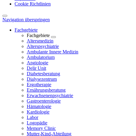
Cookie Richtlinien
Navigation überspringen
Fachgebiete
Fachgebiete
Altersmedizin
Alterspsychiatrie
Ambulante Innere Medizin
Ambulatorium
Angiologie
Delir Unit
Diabetesberatung
Dialysezentrum
Ergotherapie
Ernährungsberatung
Erwachsenenpsychiatrie
Gastroenterologie
Hämatologie
Kardiologie
Labor
Logopädie
Memory Clinic
Mutter-Kind-Abteilung