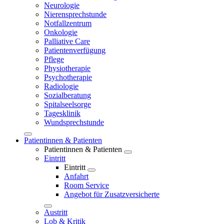
Neurologie
Nierensprechstunde
Notfallzentrum
Onkologie
Palliative Care
Patientenverfügung
Pflege
Physiotherapie
Psychotherapie
Radiologie
Sozialberatung
Spitalseelsorge
Tagesklinik
Wundsprechstunde
Patientinnen & Patienten
Patientinnen & Patienten
Eintritt
Eintritt
Anfahrt
Room Service
Angebot für Zusatzversicherte
Austritt
Lob & Kritik