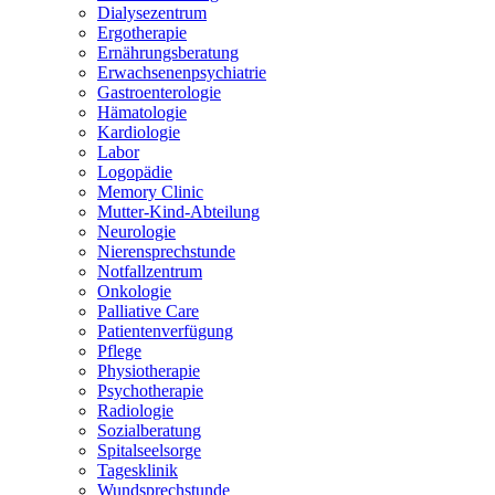
Dialysezentrum
Ergotherapie
Ernährungsberatung
Erwachsenenpsychiatrie
Gastroenterologie
Hämatologie
Kardiologie
Labor
Logopädie
Memory Clinic
Mutter-Kind-Abteilung
Neurologie
Nierensprechstunde
Notfallzentrum
Onkologie
Palliative Care
Patientenverfügung
Pflege
Physiotherapie
Psychotherapie
Radiologie
Sozialberatung
Spitalseelsorge
Tagesklinik
Wundsprechstunde