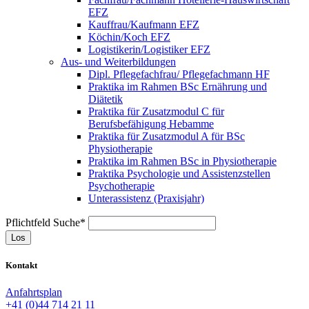
EFZ
Kauffrau/Kaufmann EFZ
Köchin/Koch EFZ
Logistikerin/Logistiker EFZ
Aus- und Weiterbildungen
Dipl. Pflegefachfrau/ Pflegefachmann HF
Praktika im Rahmen BSc Ernährung und
Diätetik
Praktika für Zusatzmodul C für
Berufsbefähigung Hebamme
Praktika für Zusatzmodul A für BSc
Physiotherapie
Praktika im Rahmen BSc in Physiotherapie
Praktika Psychologie und Assistenzstellen
Psychotherapie
Unterassistenz (Praxisjahr)
Pflichtfeld
Suche
*
Los
Kontakt
Anfahrtsplan
+41 (0)44 714 21 11