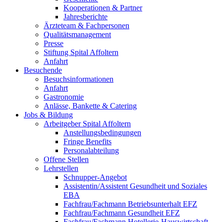
Kooperationen & Partner
Jahresberichte
Ärzteteam & Fachpersonen
Qualitätsmanagement
Presse
Stiftung Spital Affoltern
Anfahrt
Besuchende
Besuchsinformationen
Anfahrt
Gastronomie
Anlässe, Bankette & Catering
Jobs & Bildung
Arbeitgeber Spital Affoltern
Anstellungsbedingungen
Fringe Benefits
Personalabteilung
Offene Stellen
Lehrstellen
Schnupper-Angebot
Assistentin/Assistent Gesundheit und Soziales
EBA
Fachfrau/Fachmann Betriebsunterhalt EFZ
Fachfrau/Fachmann Gesundheit EFZ
Fachfrau/Fachmann Hotellerie-Hauswirtschaft