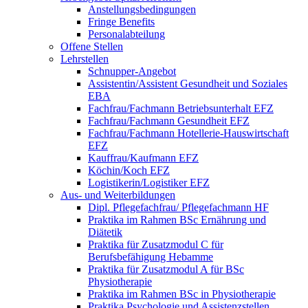
Anstellungsbedingungen
Fringe Benefits
Personalabteilung
Offene Stellen
Lehrstellen
Schnupper-Angebot
Assistentin/Assistent Gesundheit und Soziales
EBA
Fachfrau/Fachmann Betriebsunterhalt EFZ
Fachfrau/Fachmann Gesundheit EFZ
Fachfrau/Fachmann Hotellerie-Hauswirtschaft
EFZ
Kauffrau/Kaufmann EFZ
Köchin/Koch EFZ
Logistikerin/Logistiker EFZ
Aus- und Weiterbildungen
Dipl. Pflegefachfrau/ Pflegefachmann HF
Praktika im Rahmen BSc Ernährung und
Diätetik
Praktika für Zusatzmodul C für
Berufsbefähigung Hebamme
Praktika für Zusatzmodul A für BSc
Physiotherapie
Praktika im Rahmen BSc in Physiotherapie
Praktika Psychologie und Assistenzstellen