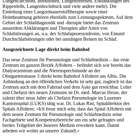
Lungencarcinom, Infektionen, Lungenfibrosen, Erkrankungen des
Rippenfells, Lungenhochdruck und viele andere mehr). Die
Einleitung einer Langzeitsauerstofftherapie sowie einer
Heimbeatmung gehören ebenfalls zum Leistungsspektrum. Auf dem
Gebiet der Schlafdiagnostik und -therapie bietet das Zentrum
ausserdem Abklärungen und Therapien aller Arten von
Schlafstörungen an, u.a. des Schlafapnoesyndroms, von Einund
Durchschlafstörungen oder bei unruhigen Beinen im Schlaf.
Ausgezeichnete Lage direkt beim Bahnhof
Das neue Zentrum für Pneumologie und Schlafmedizin – das erste
Zentrum im ganzen Bezirk Affoltern – befindet sich wie bereits das
Dialysezentrum und die Nierensprechstunde an der
Obstgartenstrasse 3 direkt beim Bahnhof Affoltern am Albis. Die
Anbindung an den öffentlichen Verkehr ist sehr gut, zugleich ist das
Zentrum auch mit dem Fahrrad und dem Auto gut erreichbar. Leiter
und Chefarzt des neuen Zentrums ist Dr. med. Marcus Hesse, der
zuletzt über neun Jahre als Chefarzt Pneumologie im Luzerner
Kantonsspital (LUKS) tätig war. Dr. Lukas Rist, Spitaldirektor des
Spitals Affoltern: «Ich freue mich sehr, dass das Spital Affoltern mit
dem neuen Zentrum für Pneumologie und Schlafmedizin seine
Fachgebiete und Kompetenzbereiche um ein sehr gefragtes und
breites Teilgebiet der Inneren Medizin erweitern kann. Damit
arbeiten wir weiter an unserer Zukunft.»