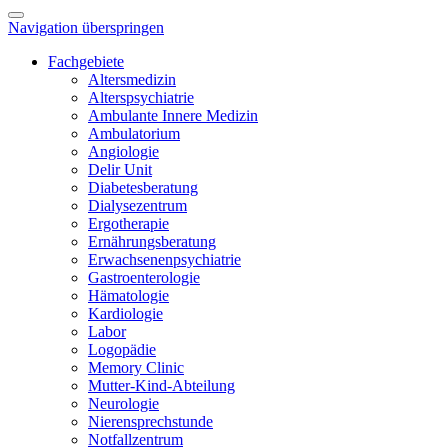
Navigation überspringen
Fachgebiete
Altersmedizin
Alterspsychiatrie
Ambulante Innere Medizin
Ambulatorium
Angiologie
Delir Unit
Diabetesberatung
Dialysezentrum
Ergotherapie
Ernährungsberatung
Erwachsenenpsychiatrie
Gastroenterologie
Hämatologie
Kardiologie
Labor
Logopädie
Memory Clinic
Mutter-Kind-Abteilung
Neurologie
Nierensprechstunde
Notfallzentrum