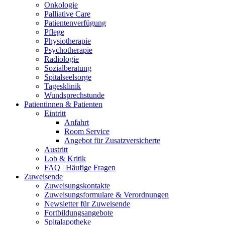
Onkologie
Palliative Care
Patientenverfügung
Pflege
Physiotherapie
Psychotherapie
Radiologie
Sozialberatung
Spitalseelsorge
Tagesklinik
Wundsprechstunde
Patientinnen & Patienten
Eintritt
Anfahrt
Room Service
Angebot für Zusatzversicherte
Austritt
Lob & Kritik
FAQ | Häufige Fragen
Zuweisende
Zuweisungskontakte
Zuweisungsformulare & Verordnungen
Newsletter für Zuweisende
Fortbildungsangebote
Spitalapotheke