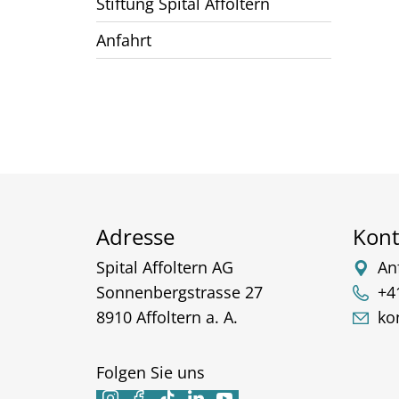
Stiftung Spital Affoltern
Anfahrt
Adresse
Kont
Spital Affoltern AG
An
Sonnenbergstrasse 27
+4
8910 Affoltern a. A.
ko
Folgen Sie uns




