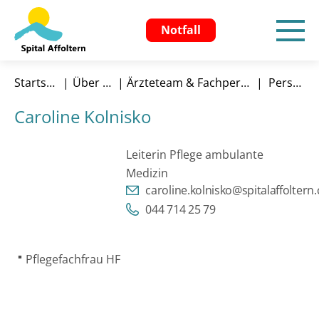
Notfall
Startseite
Über uns
Ärzteteam & Fachpersonen
Person
Caroline Kolnisko
Leiterin Pflege ambulante
Medizin
caroline.kolnisko@spitalaffoltern.
044 714 25 79
Pflegefachfrau HF