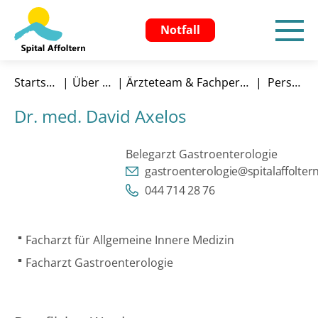
Notfall
Startseite
Über uns
Ärzteteam & Fachpersonen
Person
Dr. med. David Axelos
Belegarzt Gastroenterologie
gastroenterologie@spitalaffolter
044 714 28 76
Facharzt für Allgemeine Innere Medizin
Facharzt Gastroenterologie