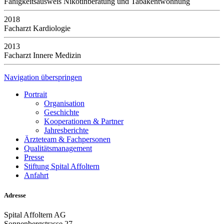
Fähigkeitsausweis Nikotinberatung und Tabakentwöhnung
2018
Facharzt Kardiologie
2013
Facharzt Innere Medizin
Navigation überspringen
Portrait
Organisation
Geschichte
Kooperationen & Partner
Jahresberichte
Ärzteteam & Fachpersonen
Qualitätsmanagement
Presse
Stiftung Spital Affoltern
Anfahrt
Adresse
Spital Affoltern AG
Sonnenbergstrasse 27