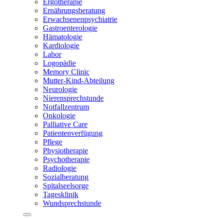
Ergotherapie
Ernährungsberatung
Erwachsenenpsychiatrie
Gastroenterologie
Hämatologie
Kardiologie
Labor
Logopädie
Memory Clinic
Mutter-Kind-Abteilung
Neurologie
Nierensprechstunde
Notfallzentrum
Onkologie
Palliative Care
Patientenverfügung
Pflege
Physiotherapie
Psychotherapie
Radiologie
Sozialberatung
Spitalseelsorge
Tagesklinik
Wundsprechstunde