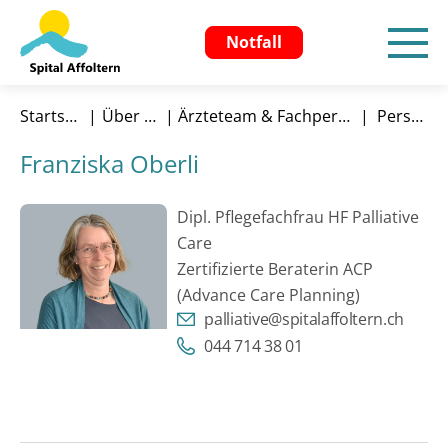
Notfall
Startseite
Über uns
Ärzteteam & Fachpersonen
Person
Franziska Oberli
Dipl. Pflegefachfrau HF Palliative
Care
Zertifizierte Beraterin ACP
(Advance Care Planning)
palliative@spitalaffoltern.ch
044 714 38 01