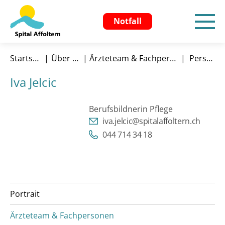
Notfall
Startseite
Über uns
Ärzteteam & Fachpersonen
Person
Iva Jelcic
Berufsbildnerin Pflege
iva.jelcic@spitalaffoltern.ch
044 714 34 18
Portrait
Ärzteteam & Fachpersonen