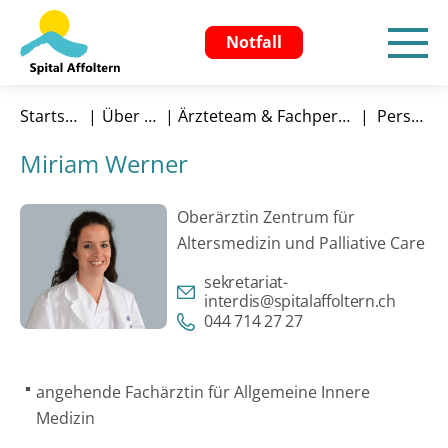
Notfall
Startseite
Über uns
Ärzteteam & Fachpersonen
Person
Miriam Werner
Oberärztin Zentrum für
Altersmedizin und Palliative Care
sekretariat-
interdis@spitalaffoltern.ch
044 714 27 27
angehende Fachärztin für Allgemeine Innere
Medizin