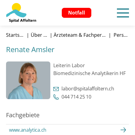
Notfall
Startseite
Über uns
Ärzteteam & Fachpersonen
Person
Renate Amsler
Leiterin Labor
Biomedizinische Analytikerin HF
labor@spitalaffoltern.ch
044 714 25 10
Fachgebiete
www.analytica.ch