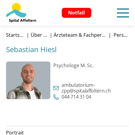
Notfall
Startseite
Über uns
Ärzteteam & Fachpersonen
Person
Sebastian Hiesl
Psychologe M. Sc.
ambulatorium-
zpp@spitalaffoltern.ch
044 714 31 04
Portrait