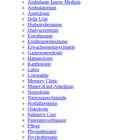
Ambulante Innere Medizin
Ambulatorium
Angiologie
Delir Unit
Diabetesberatung
Dialysezentrum
Ergotherapie
Ernährungsberatung
Erwachsenenpsychiatrie
Gastroenterologie
Hämatologie
Kardiologie
Labor
Logopädie
Memory Clinic
Mutter-Kind-Abteilung
Neurologie
Nierensprechstunde
Notfallzentrum
Onkologie
Palliative Care
Patientenverfügung
Pflege
Physiotherapie
Psychotherapie