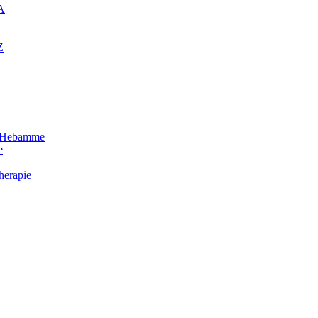
BA
Z
ng Hebamme
e
herapie