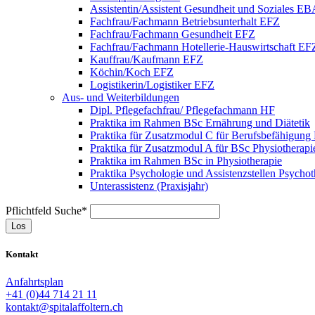
Assistentin/Assistent Gesundheit und Soziales E
Fachfrau/Fachmann Betriebsunterhalt EFZ
Fachfrau/Fachmann Gesundheit EFZ
Fachfrau/Fachmann Hotellerie-Hauswirtschaft EF
Kauffrau/Kaufmann EFZ
Köchin/Koch EFZ
Logistikerin/Logistiker EFZ
Aus- und Weiterbildungen
Dipl. Pflegefachfrau/ Pflegefachmann HF
Praktika im Rahmen BSc Ernährung und Diätetik
Praktika für Zusatzmodul C für Berufsbefähigu
Praktika für Zusatzmodul A für BSc Physiotherapi
Praktika im Rahmen BSc in Physiotherapie
Praktika Psychologie und Assistenzstellen Psychot
Unterassistenz (Praxisjahr)
Pflichtfeld
Suche
*
Los
Kontakt
Anfahrtsplan
+41 (0)44 714 21 11
kontakt@spitalaffoltern.ch