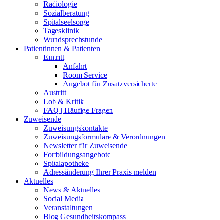
Radiologie
Sozialberatung
Spitalseelsorge
Tagesklinik
Wundsprechstunde
Patientinnen & Patienten
Eintritt
Anfahrt
Room Service
Angebot für Zusatzversicherte
Austritt
Lob & Kritik
FAQ | Häufige Fragen
Zuweisende
Zuweisungskontakte
Zuweisungsformulare & Verordnungen
Newsletter für Zuweisende
Fortbildungsangebote
Spitalapotheke
Adressänderung Ihrer Praxis melden
Aktuelles
News & Aktuelles
Social Media
Veranstaltungen
Blog Gesundheitskompass