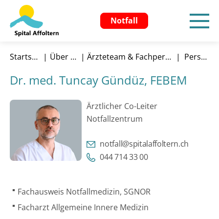
Notfall
Startseite
Über uns
Ärzteteam & Fachpersonen
Person
Dr. med. Tuncay Gündüz, FEBEM
Ärztlicher Co-Leiter
Notfallzentrum
notfall@spitalaffoltern.ch
044 714 33 00
Fachausweis Notfallmedizin, SGNOR
Facharzt Allgemeine Innere Medizin