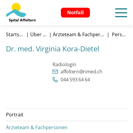
Notfall
Startseite
Über uns
Ärzteteam & Fachpersonen
Person
Dr. med. Virginia Kora-Dietel
Radiologin
affoltern@rimed.ch
044 593 64 64
Portrait
Ärzteteam & Fachpersonen