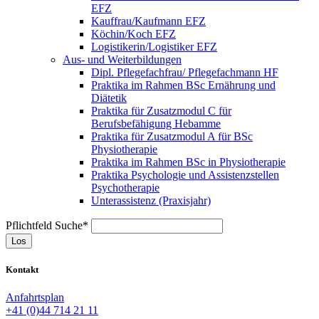
EFZ
Kauffrau/Kaufmann EFZ
Köchin/Koch EFZ
Logistikerin/Logistiker EFZ
Aus- und Weiterbildungen
Dipl. Pflegefachfrau/ Pflegefachmann HF
Praktika im Rahmen BSc Ernährung und
Diätetik
Praktika für Zusatzmodul C für
Berufsbefähigung Hebamme
Praktika für Zusatzmodul A für BSc
Physiotherapie
Praktika im Rahmen BSc in Physiotherapie
Praktika Psychologie und Assistenzstellen
Psychotherapie
Unterassistenz (Praxisjahr)
Pflichtfeld
Suche
*
Los
Kontakt
Anfahrtsplan
+41 (0)44 714 21 11