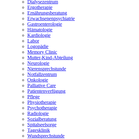
Dialysezentrum
Ergotherapie
Ernährungsberatung
Erwachsenenpsychiatrie
Gastroenterologie
Hämatologie
Kardiologie
Labor
Logopädie
Memory Clinic
Mutter-Kind-Abteilung
Neurologie
Nierensprechstunde
Notfallzentrum
Onkologie
Palliative Care
Patientenverfügung
Pflege
Physiotherapie
Psychotherapie
Radiologie
Sozialberatung
Spitalseelsorge
Tagesklinik
Wundsprechstunde